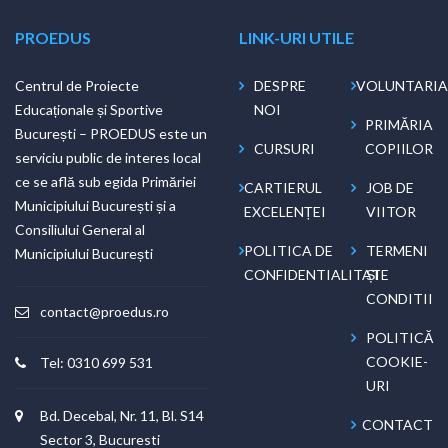
PROEDUS
LINK-URI UTILE
Centrul de Proiecte
DESPRE
VOLUNTARIA
Educaționale și Sportive
NOI
PRIMĂRIA
București – PROEDUS este un
CURSURI
COPIILOR
serviciu public de interes local
ce se află sub egida Primăriei
CARTIERUL
JOB DE
Municipiului București și a
EXCELENȚEI
VIITOR
Consiliului General al
POLITICA DE
TERMENI
Municipiului București
CONFIDENTIALITATE
ȘI
CONDITII
contact@proedus.ro
POLITICĂ
COOKIE-
Tel: 0310 699 531
URI
Bd. Decebal, Nr. 11, Bl. S14
CONTACT
Sector 3, Bucuresti