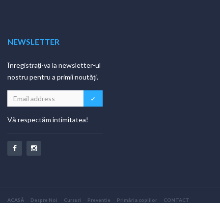
NEWSLETTER
Înregistrați-va la newsletter-ul
nostru pentru a primii noutăți.
Vă respectăm intimitatea!
ACASĂ
Despre Noi
Cursuri
Preventie
Primăria copiilor
CONTACT